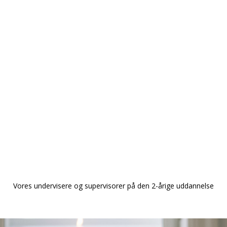
uddannelse
enologiske grundlagsteori og
b og positioner, som hører til
en Anden
” anvendes som et
ion vil vi langsomt inddrage
r, så vi bliver klogere på det
ogisk psykologi og terapi.
rt i feb. 2027
Vores undervisere og supervisorer på den 2-årige uddannelse