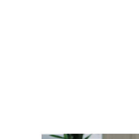
30 timer specialist
Stift bekendtskab med den eksistentiel-fænom
psykologi, og bliv trænet i de terapeutiske gre
denne tilgang.
Søren Kierkegaards forståelse af at “
hjælpe 
vejkort, og igennem oplæg, øvelser og diskuss
andre store eksistentielle tænkere og psykologe
landskab, som hedder eksistentiel-fænomenol
Tilmeld dig det nye hold - opsta