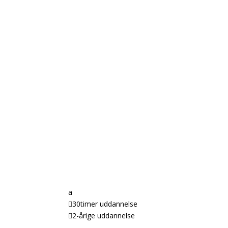
Vores uddanne
a

30timer uddannelse

2-årige uddannelse