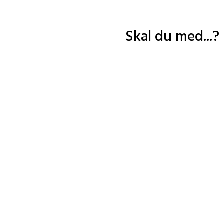
Skal du med...?
lser
Den 2-årige s
Vi kommer til at møde Kierke
På uddannelsen tager vi liv
dem til at åbne vores blik
Vi vil undersøge hvad begrebe
forståelsesmuligheder for os s
landskab vi vil betræde, og vi
verden og v
Nyt hold begynder i 2