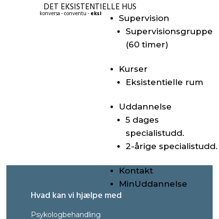
DET EKSISTENTIELLE HUS
konversa - conventu -
eksi
Supervision
Supervisionsgruppe
(60 timer)
Kurser
Eksistentielle rum
Uddannelse
5 dages
specialistudd.
2-årige specialistudd.
Kontakt
MinUddannelse
Hvad kan vi hjælpe med
Psykologbehandling